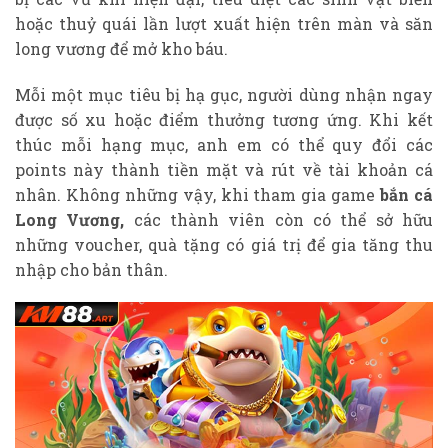
hoặc thuỷ quái lần lượt xuất hiện trên màn và săn
long vương để mở kho báu.
Mỗi một mục tiêu bị hạ gục, người dùng nhận ngay
được số xu hoặc điểm thưởng tương ứng. Khi kết
thúc mỗi hạng mục, anh em có thể quy đổi các
points này thành tiền mặt và rút về tài khoản cá
nhân. Không những vậy, khi tham gia game
bắn cá
Long Vương,
các thành viên còn có thể sở hữu
những voucher, quà tặng có giá trị để gia tăng thu
nhập cho bản thân.