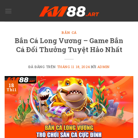
Chuyển
đến
nội
dung
BẮN CÁ
Bắn Cá Long Vương – Game Bắn
Cá Đổi Thưởng Tuyệt Hảo Nhất
ĐÃ ĐĂNG TRÊN
THÁNG 11 18, 2024
BỞI
ADMIN
18
Th11