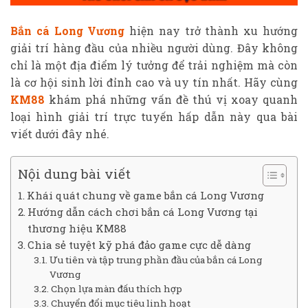
Bắn cá Long Vương
hiện nay trở thành xu hướng
giải trí hàng đầu của nhiều người dùng. Đây không
chỉ là một địa điểm lý tưởng để trải nghiệm mà còn
là cơ hội sinh lời đỉnh cao và uy tín nhất. Hãy cùng
KM88
khám phá những vấn đề thú vị xoay quanh
loại hình giải trí trực tuyến hấp dẫn này qua bài
viết dưới đây nhé.
Nội dung bài viết
Khái quát chung về game bắn cá Long Vương
Hướng dẫn cách chơi bắn cá Long Vương tại
thương hiệu KM88
Chia sẻ tuyệt kỹ phá đảo game cực dễ dàng
Ưu tiên và tập trung phần đầu của bắn cá Long
Vương
Chọn lựa màn đấu thích hợp
Chuyển đổi mục tiêu linh hoạt