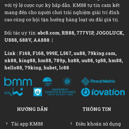
với tỷ lệ cược cực kỳ hấp dẫn. KM88 tự tin cam kết
mang đến cho người chơi trải nghiệm giải trí đỉnh
cao cùng cơ hội tận hưởng hàng loạt ưu đãi giá trị.
Đối tác uy tín:
abc8.com
,
RR88
,
777VIP
,
JOGOLUCK
,
U888
,
688V
,
AA888
|
Link :
F168
,
F168
,
999E
,
L567
,
uu88
,
79king.cam
,
nk88
,
king88
,
hm88
,
789p
,
hz88
,
uu88
,
tg88
,
hm88
,
hello88
,
79king
,
hubet
,
lc88
HƯỚNG DẪN
THÔNG TIN
Tải app KM88
Điều khoản sử dụng