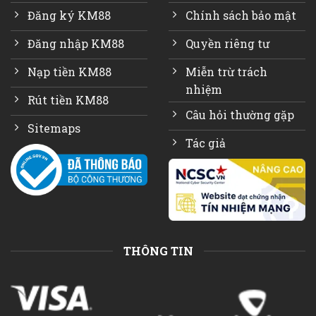
Đăng ký KM88
Chính sách bảo mật
Đăng nhập KM88
Quyền riêng tư
Nạp tiền KM88
Miễn trừ trách
nhiệm
Rút tiền KM88
Câu hỏi thường gặp
Sitemaps
Tác giả
THÔNG TIN