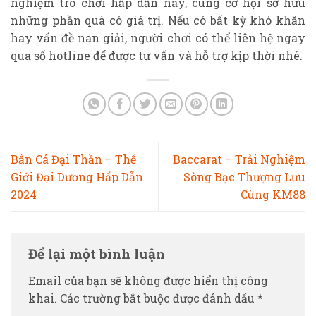
nghiệm trò chơi hấp dẫn này, cùng cơ hội sở hữu
những phần quà có giá trị. Nếu có bất kỳ khó khăn
hay vấn đề nan giải, người chơi có thể liên hệ ngay
qua số hotline để được tư vấn và hỗ trợ kịp thời nhé.
Bắn Cá Đại Thần – Thế
Baccarat – Trải Nghiệm
Giới Đại Dương Hấp Dẫn
Sòng Bạc Thượng Lưu
2024
Cùng KM88
Để lại một bình luận
Email của bạn sẽ không được hiển thị công
khai.
Các trường bắt buộc được đánh dấu
*