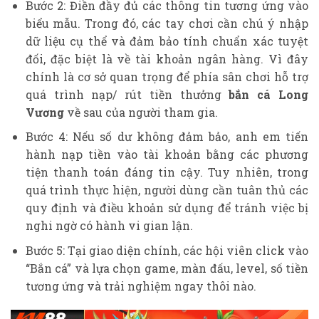
Bước 2: Điền đầy đủ các thông tin tương ứng vào
biểu mẫu. Trong đó, các tay chơi cần chú ý nhập
dữ liệu cụ thể và đảm bảo tính chuẩn xác tuyệt
đối, đặc biệt là về tài khoản ngân hàng. Vì đây
chính là cơ sở quan trọng để phía sân chơi hỗ trợ
quá trình nạp/ rút tiền thưởng
bắn cá Long
Vương
về sau của người tham gia.
Bước 4: Nếu số dư không đảm bảo, anh em tiến
hành nạp tiền vào tài khoản bằng các phương
tiện thanh toán đáng tin cậy. Tuy nhiên, trong
quá trình thực hiện, người dùng cần tuân thủ các
quy định và điều khoản sử dụng để tránh việc bị
nghi ngờ có hành vi gian lận.
Bước 5: Tại giao diện chính, các hội viên click vào
“Bắn cá” và lựa chọn game, màn đấu, level, số tiền
tương ứng và trải nghiệm ngay thôi nào.