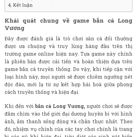
Kết luận
Khái quát chung về game bắn cá Long
Vương
Đây được đánh giá là trò chơi săn cá đổi thưởng
được ưa chuộng và truy lùng hàng đầu trên thị
trường game online hiện nay. Tựa game này chính
là phiên bản được cải tiến và hoàn thiện dựa trên
game bắn cá truyền thống. Do vậy, khi tiếp cận với
loại hình này, mọi người sẽ được chiêm ngưỡng nét
độc đáo, mới lạ từ sự kết hợp hài hoà giữa phong
cách truyền thống và hiện đại.
Khi đến với
bắn cá Long Vương,
người chơi sẽ được
đắm chìm vào thế giới đại dương huyền bí với hình
ảnh, âm thanh sống động và chân thực nhất. Theo
đó, nhiệm vụ chính của các tay chơi chính là trang
bị các vũ khí hiện đại, tiêu diệt các sinh vật biển