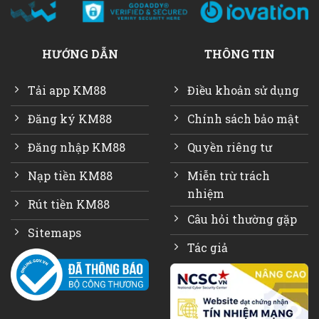
đầu tại châu Á.
Nhờ vậy mà đảm bảo rằng mọi hoạt động tại địa
HƯỚNG DẪN
THÔNG TIN
điểm đều tuân theo đúng các quy định pháp lý
nghiêm ngặt và tiêu chuẩn bảo mật cao. Chứng
Tải app KM88
Điều khoản sử dụng
chỉ này không chỉ giúp hệ thống hoạt động hợp
pháp mà còn tạo sự tin tưởng cho người chơi. Qua
Đăng ký KM88
Chính sách bảo mật
đó giúp bạn hoàn toàn an tâm, tự tin và thoải mái
khi tham gia các trò chơi trên nền tảng này.
Đăng nhập KM88
Quyền riêng tư
Nạp tiền KM88
Miễn trừ trách
Điểm qua những sảnh game thịnh hành
tại KM88
nhiệm
Rút tiền KM88
Câu hỏi thường gặp
KM88
tự hào sở hữu nhiều sảnh game đa dạng và
Sitemaps
linh động, phục vụ cho nhu cầu giải trí của tất cả
Tác giả
các tệp người chơi đang tham gia. Dưới đây là các
tuyệt phẩm hiện đang thịnh hành tại nền tảng mà
bạn không nên bỏ lỡ: