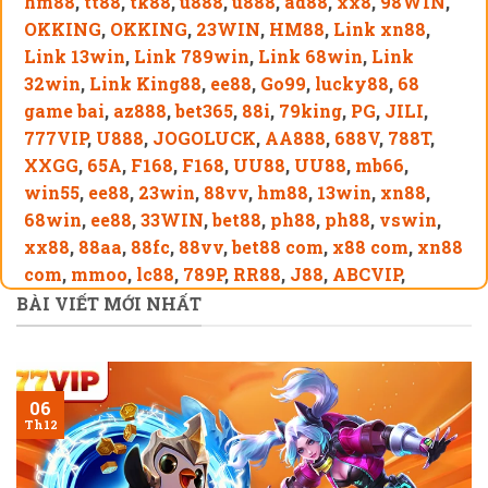
hm88
,
tt88
,
tk88
,
u888
,
u888
,
ad88
,
xx8
,
98WIN
,
OKKING
,
OKKING
,
23WIN
,
HM88
,
Link xn88
,
Link 13win
,
Link 789win
,
Link 68win
,
Link
32win
,
Link King88
,
ee88
,
Go99
,
lucky88
,
68
game bai
,
az888
,
bet365
,
88i
,
79king
,
PG
,
JILI
,
777VIP
,
U888
,
JOGOLUCK
,
AA888
,
688V
,
788T
,
XXGG
,
65A
,
F168
,
F168
,
UU88
,
UU88
,
mb66
,
win55
,
ee88
,
23win
,
88vv
,
hm88
,
13win
,
xn88
,
68win
,
ee88
,
33WIN
,
bet88
,
ph88
,
ph88
,
vswin
,
xx88
,
88aa
,
88fc
,
88vv
,
bet88 com
,
x88 com
,
xn88
com
,
mmoo
,
lc88
,
789P
,
RR88
,
J88
,
ABCVIP
,
ABCVIP
,
ABCVIP
,
88CLB
,
ABCVIP
,
J88
,
J88 .com
,
BÀI VIẾT MỚI NHẤT
GG88
,
OPEN88
,
O8
,
LLWIN
,
U888
,
U888
Giới thiệu sơ lược về KM88
06
KM88
là một trong những nền tảng cá cược trực
Th12
tuyến nổi bật tại Việt Nam, thu hút sự quan tâm
của hàng triệu thành viên. Với mục tiêu mang đến